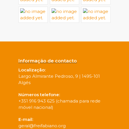
Informação de contacto
Localização:
Largo Almirante Pedroso, 9 | 1495-101
Algés
Números telefone:
+351 916 943 625 (chamada para rede
móvel nacional)
E-mail:
geral@freifabiano.org