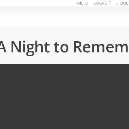
INÍCIO
SOBRE
O QUE
A Night to Remem