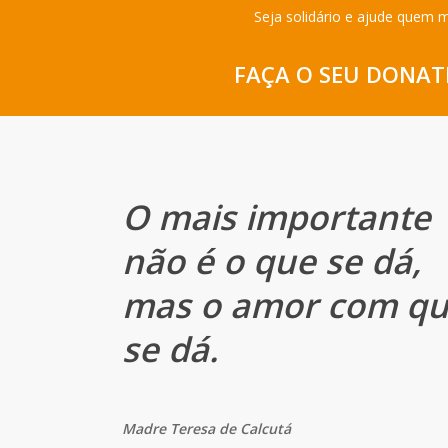
Seja solidário e ajude quem 
FAÇA O SEU DONAT
O mais importante
não é o que se dá,
mas o amor com q
se dá.
Madre Teresa de Calcutá