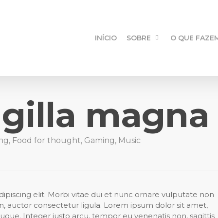
INÍCIO
SOBRE
O QUE FAZE
ngilla magna
ing
,
Food for thought
,
Gaming
,
Music
ipiscing elit. Morbi vitae dui et nunc ornare vulputate non
en, auctor consectetur ligula. Lorem ipsum dolor sit amet,
augue. Integer justo arcu, tempor eu venenatis non, sagittis