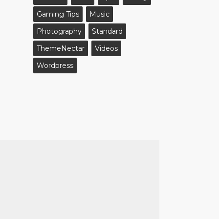
Gaming Tips
Music
Photography
Standard
ThemeNectar
Videos
Wordpress